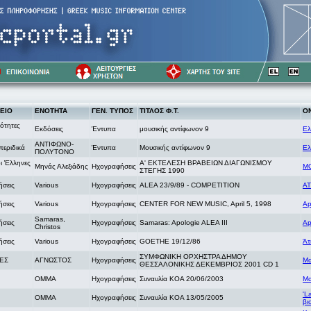
ΕΙΟ
ΕΝΟΤΗΤΑ
ΓΕΝ. ΤΥΠΟΣ
ΤΙΤΛΟΣ Φ.Τ.
Ο
ότητες
Εκδόσεις
Έντυπα
μουσικής αντίφωνον 9
Ελ
ΑΝΤΙΦΩΝΟ-
περιδικά
Έντυπα
Μουσικής αντίφωνον 9
Ελ
ΠΟΛΥΤΟΝΟ
ι Έλληνες
A' ΕΚΤΕΛΕΣΗ ΒΡΑΒΕΙΩΝ ΔΙΑΓΩΝΙΣΜΟΥ
Μηνάς Αλεξιάδης
Ηχογραφήσεις
Μ
ΣΤΕΓΗΣ 1990
σεις
Various
Ηχογραφήσεις
ALEA 23/9/89 - COMPETITION
AT
σεις
Various
Ηχογραφήσεις
CENTER FOR NEW MUSIC, April 5, 1998
Ap
Samaras,
σεις
Ηχογραφήσεις
Samaras: Apologie ALEA III
Ap
Christos
σεις
Various
Ηχογραφήσεις
GOETHE 19/12/86
Άτ
ΣΥΜΦΩΝΙΚΗ ΟΡΧΗΣΤΡΑ ΔΗΜΟΥ
ΕΣ
ΑΓΝΩΣΤΟΣ
Ηχογραφήσεις
Μα
ΘΕΣΣΑΛΟΝΙΚΗΣ ΔΕΚΕΜΒΡΙΟΣ 2001 CD 1
OMMA
Ηχογραφήσεις
Συναυλία ΚΟΑ 20/06/2003
Μα
'L
OMMA
Ηχογραφήσεις
Συναυλία ΚΟΑ 13/05/2005
βι