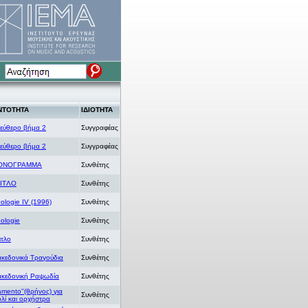
ΝΤΟΤΗΤΑ
ΙΔΙΟΤΗΤΑ
εύθερο βήμα 2
Συγγραφέας
εύθερο βήμα 2
Συγγραφέας
ΟΝΟΓΡΑΜΜΑ
Συνθέτης
ITΛΟ
Συνθέτης
ologie IV (1996)
Συνθέτης
ologie
Συνθέτης
ιτλο
Συνθέτης
κεδονικά Τραγούδια
Συνθέτης
κεδονική Ραψωδία
Συνθέτης
amento''(θρήνος) για
Συνθέτης
ολί και ορχήστρα