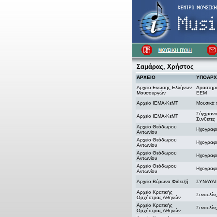
Σαμάρας, Χρήστος
ΑΡΧΕΙΟ
ΥΠΟΑΡΧ
Αρχείο Ενωσης Ελλήνων
Δραστηρι
Μουσουργών
ΕΕΜ
Αρχείο ΙΕΜΑ-ΚεΜΤ
Μουσικά 
Σύγχρονο
Αρχείο ΙΕΜΑ-ΚεΜΤ
Συνθέτες
Αρχείο Θεόδωρου
Ηχογραφή
Αντωνίου
Αρχείο Θεόδωρου
Ηχογραφή
Αντωνίου
Αρχείο Θεόδωρου
Ηχογραφή
Αντωνίου
Αρχείο Θεόδωρου
Ηχογραφή
Αντωνίου
Αρχείο Βύρωνα Φιδετζή
ΣΥΝΑΥΛΙ
Αρχείο Κρατικής
Συναυλίες
Ορχήστρας Αθηνών
Αρχείο Κρατικής
Συναυλίες
Ορχήστρας Αθηνών