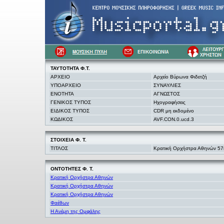
ΤΑΥΤΟΤΗΤΑ Φ.Τ.
ΑΡΧΕΙΟ
Αρχείο Βύρωνα Φιδετζή
ΥΠΟΑΡΧΕΙΟ
ΣΥΝΑΥΛΙΕΣ
ΕΝΟΤΗΤΑ
ΑΓΝΩΣΤΟΣ
ΓΕΝΙΚΟΣ ΤΥΠΟΣ
Ηχογραφήσεις
ΕΙΔΙΚΟΣ ΤΥΠΟΣ
CDR μη εκδομένο
ΚΩΔΙΚΟΣ
AVF.CON.0.ucd.3
ΣΤΟΙΧΕΙΑ
Φ. Τ.
ΤΙΤΛΟΣ
Κρατική Ορχήστρα Αθηνών 57η
ΟΝΤΟΤΗΤΕΣ Φ. Τ.
Κρατική Ορχήστρα Αθηνών
Κρατική Ορχήστρα Αθηνών
Κρατική Ορχήστρα Αθηνών
Φαέθων
Η Ανέμη της Ομφάλης