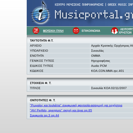
ΤΑΥΤΟΤΗΤΑ Φ.Τ.
ΑΡΧΕΙΟ
Αρχείο Κρατικής Ορχήστρας 
ΥΠΟΑΡΧΕΙΟ
Συναυλίες
ΕΝΟΤΗΤΑ
OMMA
ΓΕΝΙΚΟΣ ΤΥΠΟΣ
Ηχογραφήσεις
ΕΙΔΙΚΟΣ ΤΥΠΟΣ
Audio PCM
ΚΩΔΙΚΟΣ
KOA.CON.MMA.rpc.401
ΣΤΟΙΧΕΙΑ
Φ. Τ.
ΤΙΤΛΟΣ
Συναυλία ΚΟΑ 02/11/2007
ΟΝΤΟΤΗΤΕΣ Φ. Τ.
"Ρωμαίος και Ιουλιέττα" συμφωνική φαντασία-εισαγωγή για ορχήστρα
"Ah! Perfido, spergiuro" σκηνή και άρια op.65
Συμφωνία αρ.3 op.44