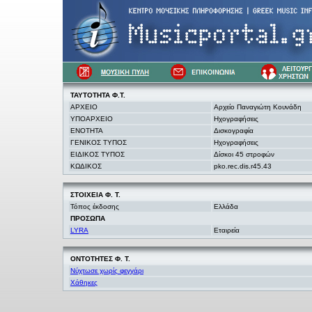
ΤΑΥΤΟΤΗΤΑ Φ.Τ.
ΑΡΧΕΙΟ
Αρχείο Παναγιώτη Κουνάδη
ΥΠΟΑΡΧΕΙΟ
Ηχογραφήσεις
ΕΝΟΤΗΤΑ
Δισκογραφία
ΓΕΝΙΚΟΣ ΤΥΠΟΣ
Ηχογραφήσεις
ΕΙΔΙΚΟΣ ΤΥΠΟΣ
Δίσκοι 45 στροφών
ΚΩΔΙΚΟΣ
pko.rec.dis.r45.43
ΣΤΟΙΧΕΙΑ
Φ. Τ.
Τόπος έκδοσης
Ελλάδα
ΠΡΟΣΩΠΑ
LYRA
Εταιρεία
ΟΝΤΟΤΗΤΕΣ Φ. Τ.
Νύχτωσε χωρίς φεγγάρι
Χάθηκες