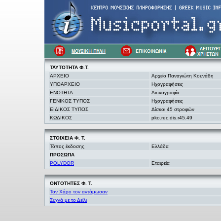
ΤΑΥΤΟΤΗΤΑ Φ.Τ.
ΑΡΧΕΙΟ
Αρχείο Παναγιώτη Κουνάδη
ΥΠΟΑΡΧΕΙΟ
Ηχογραφήσεις
ΕΝΟΤΗΤΑ
Δισκογραφία
ΓΕΝΙΚΟΣ ΤΥΠΟΣ
Ηχογραφήσεις
ΕΙΔΙΚΟΣ ΤΥΠΟΣ
Δίσκοι 45 στροφών
ΚΩΔΙΚΟΣ
pko.rec.dis.r45.49
ΣΤΟΙΧΕΙΑ
Φ. Τ.
Τόπος έκδοσης
Ελλάδα
ΠΡΟΣΩΠΑ
POLYDOR
Εταιρεία
ΟΝΤΟΤΗΤΕΣ Φ. Τ.
Τον Χάρο τον αντάμωσαν
Συχνά με το Δείλι