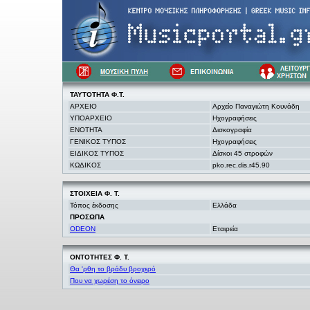
ΤΑΥΤΟΤΗΤΑ Φ.Τ.
ΑΡΧΕΙΟ
Αρχείο Παναγιώτη Κουνάδη
ΥΠΟΑΡΧΕΙΟ
Ηχογραφήσεις
ΕΝΟΤΗΤΑ
Δισκογραφία
ΓΕΝΙΚΟΣ ΤΥΠΟΣ
Ηχογραφήσεις
ΕΙΔΙΚΟΣ ΤΥΠΟΣ
Δίσκοι 45 στροφών
ΚΩΔΙΚΟΣ
pko.rec.dis.r45.90
ΣΤΟΙΧΕΙΑ
Φ. Τ.
Τόπος έκδοσης
Ελλάδα
ΠΡΟΣΩΠΑ
ODEON
Εταιρεία
ΟΝΤΟΤΗΤΕΣ Φ. Τ.
Θα 'ρθη το βράδυ βροχερό
Που να χωρέση το όνειρο