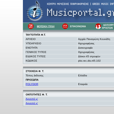
ΤΑΥΤΟΤΗΤΑ Φ.Τ.
ΑΡΧΕΙΟ
Αρχείο Παναγιώτη Κουνάδη
ΥΠΟΑΡΧΕΙΟ
Ηχογραφήσεις
ΕΝΟΤΗΤΑ
Δισκογραφία
ΓΕΝΙΚΟΣ ΤΥΠΟΣ
Ηχογραφήσεις
ΕΙΔΙΚΟΣ ΤΥΠΟΣ
Δίσκοι 45 στροφών
ΚΩΔΙΚΟΣ
pko.rec.dis.r45.102
ΣΤΟΙΧΕΙΑ
Φ. Τ.
Τόπος έκδοσης
Ελλάδα
ΠΡΟΣΩΠΑ
POLYDOR
Εταιρεία
ΟΝΤΟΤΗΤΕΣ Φ. Τ.
Αρνοπό μ'
Αρνοπό μ'