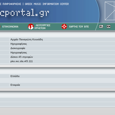
Αρχείο Παναγιώτη Κουνάδη
Ηχογραφήσεις
Δισκογραφία
Ηχογραφήσεις
Δίσκοι 45 στροφών
pko.rec.dis.r45.111
Ελλάδα
Εταιρεία