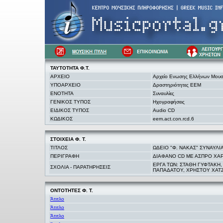
ΤΑΥΤΟΤΗΤΑ Φ.Τ.
ΑΡΧΕΙΟ
Αρχείο Ενωσης Ελλήνων Μου
ΥΠΟΑΡΧΕΙΟ
Δραστηριότητες ΕΕΜ
ΕΝΟΤΗΤΑ
Συναυλίες
ΓΕΝΙΚΟΣ ΤΥΠΟΣ
Ηχογραφήσεις
ΕΙΔΙΚΟΣ ΤΥΠΟΣ
Audio CD
ΚΩΔΙΚΟΣ
eem.act.con.rcd.6
ΣΤΟΙΧΕΙΑ
Φ. Τ.
ΤΙΤΛΟΣ
ΩΔΕΙΟ "Φ. ΝΑΚΑΣ" ΣΥΝΑΥΛΙ
ΠΕΡΙΓΡΑΦΗ
ΔΙΑΦΑΝΟ CD ΜΕ ΑΣΠΡΟ ΧΑΡ
ΕΡΓΑ ΤΩΝ: ΣΤΑΘΗ ΓΥΦΤΑΚΗ
ΣΧΟΛΙΑ - ΠΑΡΑΤΗΡΗΣΕΙΣ
ΠΑΠΑΔΑΤΟΥ, ΧΡΗΣΤΟΥ ΧΑΤ
ΟΝΤΟΤΗΤΕΣ Φ. Τ.
Άτιτλο
Άτιτλο
Άτιτλο