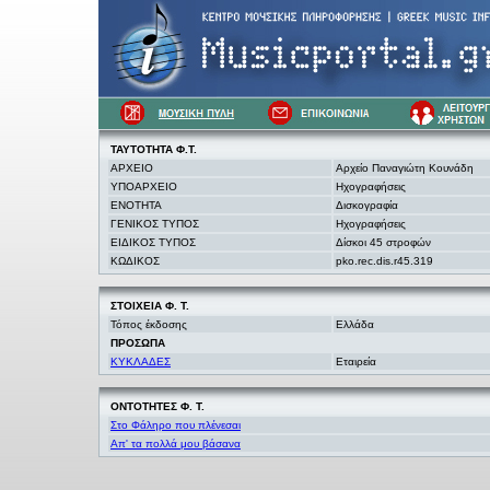
ΤΑΥΤΟΤΗΤΑ Φ.Τ.
ΑΡΧΕΙΟ
Αρχείο Παναγιώτη Κουνάδη
ΥΠΟΑΡΧΕΙΟ
Ηχογραφήσεις
ΕΝΟΤΗΤΑ
Δισκογραφία
ΓΕΝΙΚΟΣ ΤΥΠΟΣ
Ηχογραφήσεις
ΕΙΔΙΚΟΣ ΤΥΠΟΣ
Δίσκοι 45 στροφών
ΚΩΔΙΚΟΣ
pko.rec.dis.r45.319
ΣΤΟΙΧΕΙΑ
Φ. Τ.
Τόπος έκδοσης
Ελλάδα
ΠΡΟΣΩΠΑ
ΚΥΚΛΑΔΕΣ
Εταιρεία
ΟΝΤΟΤΗΤΕΣ Φ. Τ.
Στο Φάληρο που πλένεσαι
Απ' τα πολλά μου βάσανα