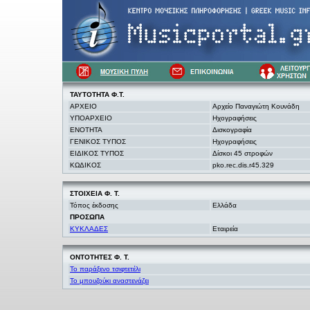
ΤΑΥΤΟΤΗΤΑ Φ.Τ.
ΑΡΧΕΙΟ
Αρχείο Παναγιώτη Κουνάδη
ΥΠΟΑΡΧΕΙΟ
Ηχογραφήσεις
ΕΝΟΤΗΤΑ
Δισκογραφία
ΓΕΝΙΚΟΣ ΤΥΠΟΣ
Ηχογραφήσεις
ΕΙΔΙΚΟΣ ΤΥΠΟΣ
Δίσκοι 45 στροφών
ΚΩΔΙΚΟΣ
pko.rec.dis.r45.329
ΣΤΟΙΧΕΙΑ
Φ. Τ.
Τόπος έκδοσης
Ελλάδα
ΠΡΟΣΩΠΑ
ΚΥΚΛΑΔΕΣ
Εταιρεία
ΟΝΤΟΤΗΤΕΣ Φ. Τ.
Το παράξενο τσιφτετέλι
Το μπουζούκι αναστενάζει