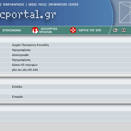
Αρχείο Παναγιώτη Κουνάδη
Ηχογραφήσεις
Δισκογραφία
Ηχογραφήσεις
Δίσκοι 45 στροφών
pko.rec.dis.r45.440
Ελλάδα
Εταιρεία