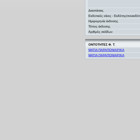
Διαστάσεις
Εκδοτικός οίκος - Εκδότης/συνεκδό
Ημερομηνία έκδοσης
Τόπος έκδοσης
Αριθμός σελίδων
ΟΝΤΟΤΗΤΕΣ Φ. Τ.
ΜΑΤΙΑ ΠΑΡΑΠΟΝΙΑΡΙΚΑ
ΜΑΤΙΑ ΠΑΡΑΠΟΝΙΑΡΙΚΑ