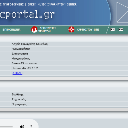
Αρχείο Παναγιώτη Κουνάδη
Ηχογραφήσεις
Δισκογραφία
Ηχογραφήσεις
Δίσκοι 45 στροφών
pko.rec.dis.r45.13.2
[ΑΤΙΤΛΟ]
Συνθέτης
Στιχουργός
Παραγωγός