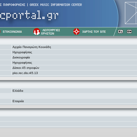
Αρχείο Παναγιώτη Κουνάδη
Ηχογραφήσεις
Δισκογραφία
Ηχογραφήσεις
Δίσκοι 45 στροφών
pko.rec.dis.r45.13
Ελλάδα
Εταιρεία