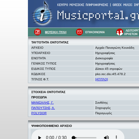
ΤΑΥΤΟΤΗΤΑ
ΟΝΤΟΤΗΤΑΣ
ΑΡΧΕΙΟ
Αρχείο Παναγιώτη Κουνάδη
ΥΠΟΑΡΧΕΙΟ
Ηχογραφήσεις
ΕΝΟΤΗΤΑ
Δισκογραφία
ΓΕΝΙΚΟΣ ΤΥΠΟΣ
Ηχογραφήσεις
ΕΙΔΙΚΟΣ ΤΥΠΟΣ
Δίσκοι 45 στροφών
ΚΩΔΙΚΟΣ
pko.rec.dis.r45.478.2
ΤΙΤΛΟΣ Φ.Τ.
[ΑΤΙΤΛΟ]
ΣΤΟΙΧΕΙΑ
ΟΝΤΟΤΗΤΑΣ
ΠΡΟΣΩΠΑ
ΜΑΝΙΣΑΛΗΣ, Γ.
Συνθέτης
ΠΑΠΟΥΤΣΗΣ, Α.
Στιχουργός
POLYDOR
Παραγωγός
ΨΗΦΙΟΠΟΙΗΜΕΝΟ ΑΡΧΕΙΟ