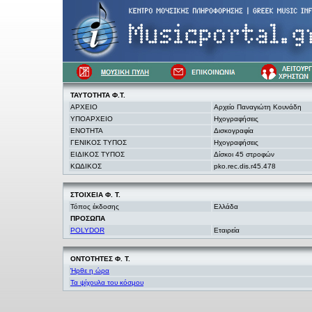
ΤΑΥΤΟΤΗΤΑ Φ.Τ.
ΑΡΧΕΙΟ
Αρχείο Παναγιώτη Κουνάδη
ΥΠΟΑΡΧΕΙΟ
Ηχογραφήσεις
ΕΝΟΤΗΤΑ
Δισκογραφία
ΓΕΝΙΚΟΣ ΤΥΠΟΣ
Ηχογραφήσεις
ΕΙΔΙΚΟΣ ΤΥΠΟΣ
Δίσκοι 45 στροφών
ΚΩΔΙΚΟΣ
pko.rec.dis.r45.478
ΣΤΟΙΧΕΙΑ
Φ. Τ.
Τόπος έκδοσης
Ελλάδα
ΠΡΟΣΩΠΑ
POLYDOR
Εταιρεία
ΟΝΤΟΤΗΤΕΣ Φ. Τ.
Ήρθε η ώρα
Τα ψίχουλα του κόσμου