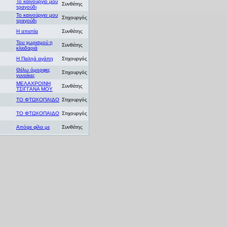
Το καινούργιο μου
Συνθέτης
τραγούδι
Το καινούργιο μου
Στιχουργός
τραγούδι
Η απιστία
Συνθέτης
Του χωρισμού η
Συνθέτης
κλειδαριά
Η Παληά αγάπη
Στιχουργός
Θέλω όμορφες
Στιχουργός
γυναίκες
ΜΕΛΑΧΡΟΙΝΗ
Συνθέτης
ΤΣΙΓΓΑΝΑ ΜΟΥ
ΤΟ ΦΤΩΧΟΠΑΙΔΟ
Στιχουργός
ΤΟ ΦΤΩΧΟΠΑΙΔΟ
Στιχουργός
Απόψε φίλα με
Συνθέτης