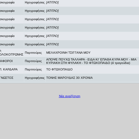
ισκογραφία
Ηχογραφήσεις
[ΑΤΙΤΛΟ]
ισκογραφία
Ηχογραφήσεις
[ΑΤΙΤΛΟ]
ισκογραφία
Ηχογραφήσεις
[ΑΤΙΤΛΟ]
ισκογραφία
Ηχογραφήσεις
[ΑΤΙΤΛΟ]
ισκογραφία
Ηχογραφήσεις
[ΑΤΙΤΛΟ]
ισκογραφία
Ηχογραφήσεις
[ΑΤΙΤΛΟ]
Ρ.
Παρτιτούρες
ΜΕΛΑΧΡΟΙΝΗ ΤΣΙΓΓΑΝΑ ΜΟΥ
ΟΛΟΚΟΤΡΩΝΗΣ
ΑΠΟΨΕ ΠΟΥΧΩ ΤΑΛΛΗΡΑ - ΕΙΔΑ ΚΙ' ΕΠΑΘΑ ΚΥΡΑ ΜΟΥ - ΜΙΑ
ΙΑΦΟΡΟΙ
Παρτιτούρες
ΚΥΡΙΑΚΗ ΣΤΗ ΦΥΛΑΚΗ - ΤΟ ΦΤΩΧΟΠΑΙΔΟ (4 τραγούδια)
Π. ΚΑΡΔΑΡΑ
Παρτιτούρες
ΤΟ ΦΤΩΧΟΠΑΙΔΟ
ΓΝΩΣΤΟΣ
Ηχογραφήσεις
ΤΟΝΗΣ ΜΑΡΟΥΔΑΣ 30 ΧΡΟΝΙΑ
Νέα αναζήτηση