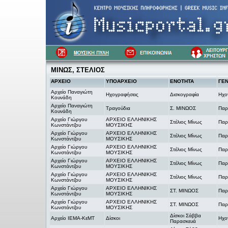
ΜΙΝΩΣ, ΣΤΕΛΙΟΣ
ΑΡΧΕΙΟ
ΥΠΟΑΡΧΕΙΟ
ΕΝΟΤΗΤΑ
ΓΕΝ
Αρχείο Παναγιώτη
Ηχογραφήσεις
Δισκογραφία
Ηχο
Κουνάδη
Αρχείο Παναγιώτη
Τραγούδια
Σ. ΜΙΝΩΟΣ
Παρ
Κουνάδη
Αρχείο Γιώργου
ΑΡΧΕΙΟ ΕΛΛΗΝΙΚΗΣ
Στέλιος Μίνως
Παρ
Κωνστάντζου
ΜΟΥΣΙΚΗΣ
Αρχείο Γιώργου
ΑΡΧΕΙΟ ΕΛΛΗΝΙΚΗΣ
Στέλιος Μίνως
Παρ
Κωνστάντζου
ΜΟΥΣΙΚΗΣ
Αρχείο Γιώργου
ΑΡΧΕΙΟ ΕΛΛΗΝΙΚΗΣ
Στέλιος Μίνως
Παρ
Κωνστάντζου
ΜΟΥΣΙΚΗΣ
Αρχείο Γιώργου
ΑΡΧΕΙΟ ΕΛΛΗΝΙΚΗΣ
Στέλιος Μίνως
Παρ
Κωνστάντζου
ΜΟΥΣΙΚΗΣ
Αρχείο Γιώργου
ΑΡΧΕΙΟ ΕΛΛΗΝΙΚΗΣ
Στέλιος Μίνως
Παρ
Κωνστάντζου
ΜΟΥΣΙΚΗΣ
Αρχείο Γιώργου
ΑΡΧΕΙΟ ΕΛΛΗΝΙΚΗΣ
ΣΤ. ΜΙΝΩΟΣ
Παρ
Κωνστάντζου
ΜΟΥΣΙΚΗΣ
Αρχείο Γιώργου
ΑΡΧΕΙΟ ΕΛΛΗΝΙΚΗΣ
ΣΤ. ΜΙΝΩΟΣ
Παρ
Κωνστάντζου
ΜΟΥΣΙΚΗΣ
Δίσκοι Σάββα
Αρχείο ΙΕΜΑ-ΚεΜΤ
Δίσκοι
Ηχο
Παρασκευά