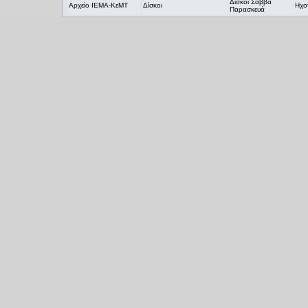
Δίσκοι Σάββα
Αρχείο ΙΕΜΑ-ΚεΜΤ
Δίσκοι
Ηχο
Παρασκευά