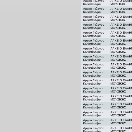
Αρχείο Γιώργου
ΑΡΧΕΙΟ ΕΛΛΗ
Κωνστάντζου
ΜΟΥΣΙΚΗΣ
Αρχείο Γιώργου
ΑΡΧΕΙΟ ΕΛΛΗ
Κωνστάντζου
ΜΟΥΣΙΚΗΣ
Αρχείο Γιώργου
ΑΡΧΕΙΟ ΕΛΛΗ
Κωνστάντζου
ΜΟΥΣΙΚΗΣ
Αρχείο Γιώργου
ΑΡΧΕΙΟ ΕΛΛΗ
Κωνστάντζου
ΜΟΥΣΙΚΗΣ
Αρχείο Γιώργου
ΑΡΧΕΙΟ ΕΛΛΗ
Κωνστάντζου
ΜΟΥΣΙΚΗΣ
Αρχείο Γιώργου
ΑΡΧΕΙΟ ΕΛΛΗ
Κωνστάντζου
ΜΟΥΣΙΚΗΣ
Αρχείο Γιώργου
ΑΡΧΕΙΟ ΕΛΛΗ
Κωνστάντζου
ΜΟΥΣΙΚΗΣ
Αρχείο Γιώργου
ΑΡΧΕΙΟ ΕΛΛΗ
Κωνστάντζου
ΜΟΥΣΙΚΗΣ
Αρχείο Γιώργου
ΑΡΧΕΙΟ ΕΛΛΗ
Κωνστάντζου
ΜΟΥΣΙΚΗΣ
Αρχείο Γιώργου
ΑΡΧΕΙΟ ΕΛΛΗ
Κωνστάντζου
ΜΟΥΣΙΚΗΣ
Αρχείο Γιώργου
ΑΡΧΕΙΟ ΕΛΛΗ
Κωνστάντζου
ΜΟΥΣΙΚΗΣ
Αρχείο Γιώργου
ΑΡΧΕΙΟ ΕΛΛΗ
Κωνστάντζου
ΜΟΥΣΙΚΗΣ
Αρχείο Γιώργου
ΑΡΧΕΙΟ ΕΛΛΗ
Κωνστάντζου
ΜΟΥΣΙΚΗΣ
Αρχείο Γιώργου
ΑΡΧΕΙΟ ΕΛΛΗ
Κωνστάντζου
ΜΟΥΣΙΚΗΣ
Αρχείο Γιώργου
ΑΡΧΕΙΟ ΕΛΛΗ
Κωνστάντζου
ΜΟΥΣΙΚΗΣ
Αρχείο Γιώργου
ΑΡΧΕΙΟ ΕΛΛΗ
Κωνστάντζου
ΜΟΥΣΙΚΗΣ
Αρχείο Γιώργου
ΑΡΧΕΙΟ ΕΛΛΗ
Κωνστάντζου
ΜΟΥΣΙΚΗΣ