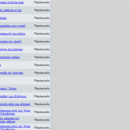
ortant c'est la rose
Παραγωγός
 calienta el sol
Παραγωγός
 lindo
Παραγωγός
νυφούλα μου χρυσή
Παραγωγός
 φτερωτή του μύλου
Παραγωγός
αμάρι της αυγής
Παραγωγός
λύχνο του άστρου
Παραγωγός
πράσινο φύλλο
Παραγωγός
α
Παραγωγός
γούδι της ξενητιάς
Παραγωγός
Παραγωγός
ωτικός Ύμνος
Παραγωγός
 παίδες των Ελλήνων
Παραγωγός
τερείτε φίλοι και αδελφοί
Παραγωγός
άσματα από τον Ύμνο
Παραγωγός
ν Ελευθερίαν
ός αδελφοί της
Παραγωγός
ρίας φθάνει
άσματα από τον Ύμνο
Παραγωγός
ν Ελευθερίαν