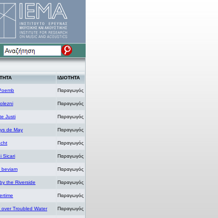
ΤΗΤΑ
ΙΔΙΟΤΗΤΑ
Poemb
Παραγωγός
Bolezni
Παραγωγός
te Justi
Παραγωγός
ys de May
Παραγωγός
cht
Παραγωγός
i Sicari
Παραγωγός
a beviam
Παραγωγός
y the Riverside
Παραγωγός
rtime
Παραγωγός
 over Troubled Water
Παραγωγός