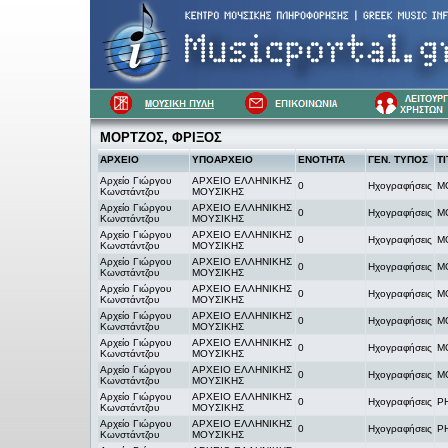
ΜΟΡΤΖΟΣ, ΦΡΙΞΟΣ
ΑΡΧΕΙΟ
ΥΠΟΑΡΧΕΙΟ
ΕΝΟΤΗΤΑ
ΓΕΝ. ΤΥΠΟΣ
ΤΙ
Αρχείο Γιώργου
ΑΡΧΕΙΟ ΕΛΛΗΝΙΚΗΣ
0
Ηχογραφήσεις
Μ
Κωνστάντζου
ΜΟΥΣΙΚΗΣ
Αρχείο Γιώργου
ΑΡΧΕΙΟ ΕΛΛΗΝΙΚΗΣ
0
Ηχογραφήσεις
Μ
Κωνστάντζου
ΜΟΥΣΙΚΗΣ
Αρχείο Γιώργου
ΑΡΧΕΙΟ ΕΛΛΗΝΙΚΗΣ
0
Ηχογραφήσεις
Μ
Κωνστάντζου
ΜΟΥΣΙΚΗΣ
Αρχείο Γιώργου
ΑΡΧΕΙΟ ΕΛΛΗΝΙΚΗΣ
0
Ηχογραφήσεις
Μ
Κωνστάντζου
ΜΟΥΣΙΚΗΣ
Αρχείο Γιώργου
ΑΡΧΕΙΟ ΕΛΛΗΝΙΚΗΣ
0
Ηχογραφήσεις
Μ
Κωνστάντζου
ΜΟΥΣΙΚΗΣ
Αρχείο Γιώργου
ΑΡΧΕΙΟ ΕΛΛΗΝΙΚΗΣ
0
Ηχογραφήσεις
Μ
Κωνστάντζου
ΜΟΥΣΙΚΗΣ
Αρχείο Γιώργου
ΑΡΧΕΙΟ ΕΛΛΗΝΙΚΗΣ
0
Ηχογραφήσεις
Μ
Κωνστάντζου
ΜΟΥΣΙΚΗΣ
Αρχείο Γιώργου
ΑΡΧΕΙΟ ΕΛΛΗΝΙΚΗΣ
0
Ηχογραφήσεις
Μ
Κωνστάντζου
ΜΟΥΣΙΚΗΣ
Αρχείο Γιώργου
ΑΡΧΕΙΟ ΕΛΛΗΝΙΚΗΣ
0
Ηχογραφήσεις
Ρ
Κωνστάντζου
ΜΟΥΣΙΚΗΣ
Αρχείο Γιώργου
ΑΡΧΕΙΟ ΕΛΛΗΝΙΚΗΣ
0
Ηχογραφήσεις
Ρ
Κωνστάντζου
ΜΟΥΣΙΚΗΣ