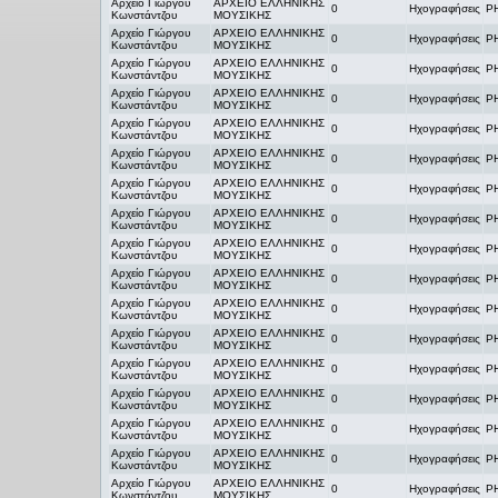
Αρχείο Γιώργου
ΑΡΧΕΙΟ ΕΛΛΗΝΙΚΗΣ
0
Ηχογραφήσεις
Ρ
Κωνστάντζου
ΜΟΥΣΙΚΗΣ
Αρχείο Γιώργου
ΑΡΧΕΙΟ ΕΛΛΗΝΙΚΗΣ
0
Ηχογραφήσεις
Ρ
Κωνστάντζου
ΜΟΥΣΙΚΗΣ
Αρχείο Γιώργου
ΑΡΧΕΙΟ ΕΛΛΗΝΙΚΗΣ
0
Ηχογραφήσεις
Ρ
Κωνστάντζου
ΜΟΥΣΙΚΗΣ
Αρχείο Γιώργου
ΑΡΧΕΙΟ ΕΛΛΗΝΙΚΗΣ
0
Ηχογραφήσεις
Ρ
Κωνστάντζου
ΜΟΥΣΙΚΗΣ
Αρχείο Γιώργου
ΑΡΧΕΙΟ ΕΛΛΗΝΙΚΗΣ
0
Ηχογραφήσεις
Ρ
Κωνστάντζου
ΜΟΥΣΙΚΗΣ
Αρχείο Γιώργου
ΑΡΧΕΙΟ ΕΛΛΗΝΙΚΗΣ
0
Ηχογραφήσεις
Ρ
Κωνστάντζου
ΜΟΥΣΙΚΗΣ
Αρχείο Γιώργου
ΑΡΧΕΙΟ ΕΛΛΗΝΙΚΗΣ
0
Ηχογραφήσεις
Ρ
Κωνστάντζου
ΜΟΥΣΙΚΗΣ
Αρχείο Γιώργου
ΑΡΧΕΙΟ ΕΛΛΗΝΙΚΗΣ
0
Ηχογραφήσεις
Ρ
Κωνστάντζου
ΜΟΥΣΙΚΗΣ
Αρχείο Γιώργου
ΑΡΧΕΙΟ ΕΛΛΗΝΙΚΗΣ
0
Ηχογραφήσεις
Ρ
Κωνστάντζου
ΜΟΥΣΙΚΗΣ
Αρχείο Γιώργου
ΑΡΧΕΙΟ ΕΛΛΗΝΙΚΗΣ
0
Ηχογραφήσεις
Ρ
Κωνστάντζου
ΜΟΥΣΙΚΗΣ
Αρχείο Γιώργου
ΑΡΧΕΙΟ ΕΛΛΗΝΙΚΗΣ
0
Ηχογραφήσεις
Ρ
Κωνστάντζου
ΜΟΥΣΙΚΗΣ
Αρχείο Γιώργου
ΑΡΧΕΙΟ ΕΛΛΗΝΙΚΗΣ
0
Ηχογραφήσεις
Ρ
Κωνστάντζου
ΜΟΥΣΙΚΗΣ
Αρχείο Γιώργου
ΑΡΧΕΙΟ ΕΛΛΗΝΙΚΗΣ
0
Ηχογραφήσεις
Ρ
Κωνστάντζου
ΜΟΥΣΙΚΗΣ
Αρχείο Γιώργου
ΑΡΧΕΙΟ ΕΛΛΗΝΙΚΗΣ
0
Ηχογραφήσεις
Ρ
Κωνστάντζου
ΜΟΥΣΙΚΗΣ
Αρχείο Γιώργου
ΑΡΧΕΙΟ ΕΛΛΗΝΙΚΗΣ
0
Ηχογραφήσεις
Ρ
Κωνστάντζου
ΜΟΥΣΙΚΗΣ
Αρχείο Γιώργου
ΑΡΧΕΙΟ ΕΛΛΗΝΙΚΗΣ
0
Ηχογραφήσεις
Ρ
Κωνστάντζου
ΜΟΥΣΙΚΗΣ
Αρχείο Γιώργου
ΑΡΧΕΙΟ ΕΛΛΗΝΙΚΗΣ
0
Ηχογραφήσεις
Ρ
Κωνστάντζου
ΜΟΥΣΙΚΗΣ