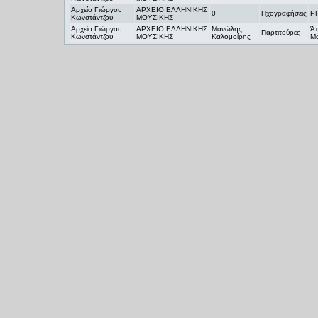
Αρχείο Γιώργου
ΑΡΧΕΙΟ ΕΛΛΗΝΙΚΗΣ
0
Ηχογραφήσεις
Ρ
Κωνστάντζου
ΜΟΥΣΙΚΗΣ
Αρχείο Γιώργου
ΑΡΧΕΙΟ ΕΛΛΗΝΙΚΗΣ
Μανώλης
Άτ
Παρτιτούρες
Κωνστάντζου
ΜΟΥΣΙΚΗΣ
Καλομοίρης
Μο