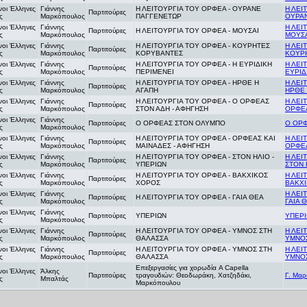
νοι Έλληνες
Γιάννης
Η ΛΕΙΤΟΥΡΓΙΑ ΤΟΥ ΟΡΦΕΑ - ΟΥΡΑΝΕ
Η ΛΕΙ
Παρτιτούρες
ς
Μαρκόπουλος
ΠΑΓΓΕΝΕΤΩΡ
ΟΥΡΑ
νοι Έλληνες
Γιάννης
Η ΛΕΙ
Παρτιτούρες
Η ΛΕΙΤΟΥΡΓΙΑ ΤΟΥ ΟΡΦΕΑ - ΜΟΥΣΑΙ
ς
Μαρκόπουλος
ΜΟΥΣ
νοι Έλληνες
Γιάννης
Η ΛΕΙΤΟΥΡΓΙΑ ΤΟΥ ΟΡΦΕΑ - ΚΟΥΡΗΤΕΣ
Η ΛΕΙ
Παρτιτούρες
ς
Μαρκόπουλος
ΚΟΡΥΒΑΝΤΕΣ
ΚΟΥΡ
νοι Έλληνες
Γιάννης
Η ΛΕΙΤΟΥΡΓΙΑ ΤΟΥ ΟΡΦΕΑ - Η ΕΥΡΙΔΙΚΗ
Η ΛΕΙ
Παρτιτούρες
ς
Μαρκόπουλος
ΠΕΡΙΜΕΝΕΙ
ΕΥΡΙΔ
νοι Έλληνες
Γιάννης
Η ΛΕΙΤΟΥΡΓΙΑ ΤΟΥ ΟΡΦΕΑ - ΗΡΘΕ Η
Η ΛΕΙ
Παρτιτούρες
ς
Μαρκόπουλος
ΑΓΑΠΗ
ΗΡΘΕ 
νοι Έλληνες
Γιάννης
Η ΛΕΙΤΟΥΡΓΙΑ ΤΟΥ ΟΡΦΕΑ - Ο ΟΡΦΕΑΣ
Η ΛΕΙ
Παρτιτούρες
ς
Μαρκόπουλος
ΣΤΟΝ ΑΔΗ - ΑΦΗΓΗΣΗ
ΟΡΦΕΑ
νοι Έλληνες
Γιάννης
Παρτιτούρες
Ο ΟΡΦΕΑΣ ΣΤΟΝ ΟΛΥΜΠΟ
Ο ΟΡ
ς
Μαρκόπουλος
νοι Έλληνες
Γιάννης
Η ΛΕΙΤΟΥΡΓΙΑ ΤΟΥ ΟΡΦΕΑ - ΟΡΦΕΑΣ ΚΑΙ
Η ΛΕΙ
Παρτιτούρες
ς
Μαρκόπουλος
ΜΑΙΝΑΔΕΣ - ΑΦΗΓΗΣΗ
ΟΡΦΕΑ
νοι Έλληνες
Γιάννης
Η ΛΕΙΤΟΥΡΓΙΑ ΤΟΥ ΟΡΦΕΑ - ΣΤΟΝ ΗΛΙΟ -
Η ΛΕΙ
Παρτιτούρες
ς
Μαρκόπουλος
ΥΠΕΡΙΩΝ
ΣΤΟΝ 
νοι Έλληνες
Γιάννης
Η ΛΕΙΤΟΥΡΓΙΑ ΤΟΥ ΟΡΦΕΑ - ΒΑΚΧΙΚΟΣ
Η ΛΕΙ
Παρτιτούρες
ς
Μαρκόπουλος
ΧΟΡΟΣ
ΒΑΚΧ
νοι Έλληνες
Γιάννης
Η ΛΕΙ
Παρτιτούρες
Η ΛΕΙΤΟΥΡΓΙΑ ΤΟΥ ΟΡΦΕΑ - ΓΑΙΑ ΘΕΑ
ς
Μαρκόπουλος
ΓΑΙΑ 
νοι Έλληνες
Γιάννης
Παρτιτούρες
ΥΠΕΡΙΩΝ
ΥΠΕΡ
ς
Μαρκόπουλος
νοι Έλληνες
Γιάννης
Η ΛΕΙΤΟΥΡΓΙΑ ΤΟΥ ΟΡΦΕΑ - ΥΜΝΟΣ ΣΤΗ
Η ΛΕΙ
Παρτιτούρες
ς
Μαρκόπουλος
ΘΑΛΑΣΣΑ
ΥΜΝΟ
νοι Έλληνες
Γιάννης
Η ΛΕΙΤΟΥΡΓΙΑ ΤΟΥ ΟΡΦΕΑ - ΥΜΝΟΣ ΣΤΗ
Η ΛΕΙ
Παρτιτούρες
ς
Μαρκόπουλος
ΘΑΛΑΣΣΑ
ΥΜΝΟ
Επεξεργασίες για χορωδία A Capella
νοι Έλληνες
Άλκης
Παρτιτούρες
τραγουδιών: Θεοδωράκη, Χατζηδάκι,
Γ. Μα
ς
Μπαλτάς
Μαρκόπουλου