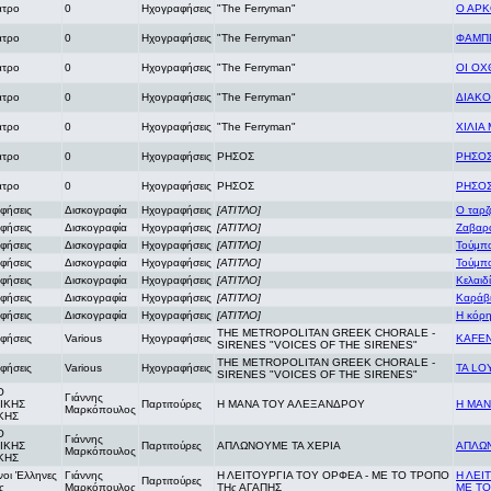
ατρο
0
Ηχογραφήσεις
"Τhe Ferryman"
Ο ΑΡΚ
ατρο
0
Ηχογραφήσεις
"Τhe Ferryman"
ΦΑΜΠ
ατρο
0
Ηχογραφήσεις
"Τhe Ferryman"
ΟΙ ΟΧ
ατρο
0
Ηχογραφήσεις
"Τhe Ferryman"
ΔΙΑΚΟ
ατρο
0
Ηχογραφήσεις
"Τhe Ferryman"
ΧΙΛΙΑ
ατρο
0
Ηχογραφήσεις
ΡΗΣΟΣ
ΡΗΣΟ
ατρο
0
Ηχογραφήσεις
ΡΗΣΟΣ
ΡΗΣΟ
φήσεις
Δισκογραφία
Ηχογραφήσεις
[ΑΤΙΤΛΟ]
Ο ταρζ
φήσεις
Δισκογραφία
Ηχογραφήσεις
[ΑΤΙΤΛΟ]
Ζαβαρ
φήσεις
Δισκογραφία
Ηχογραφήσεις
[ΑΤΙΤΛΟ]
Τούμπο
φήσεις
Δισκογραφία
Ηχογραφήσεις
[ΑΤΙΤΛΟ]
Τούμπο
φήσεις
Δισκογραφία
Ηχογραφήσεις
[ΑΤΙΤΛΟ]
Κελαιδ
φήσεις
Δισκογραφία
Ηχογραφήσεις
[ΑΤΙΤΛΟ]
Καράβ
φήσεις
Δισκογραφία
Ηχογραφήσεις
[ΑΤΙΤΛΟ]
Η κόρ
THE METROPOLITAN GREEK CHORALE -
φήσεις
Various
Ηχογραφήσεις
KAFEN
SIRENES "VOICES OF THE SIRENES"
THE METROPOLITAN GREEK CHORALE -
φήσεις
Various
Ηχογραφήσεις
TA LO
SIRENES "VOICES OF THE SIRENES"
Ο
Γιάννης
ΙΚΗΣ
Παρτιτούρες
Η ΜΑΝΑ ΤΟΥ ΑΛΕΞΑΝΔΡΟΥ
Η ΜΑ
Μαρκόπουλος
ΚΗΣ
Ο
Γιάννης
ΙΚΗΣ
Παρτιτούρες
ΑΠΛΩΝΟΥΜΕ ΤΑ ΧΕΡΙΑ
ΑΠΛΩΝ
Μαρκόπουλος
ΚΗΣ
νοι Έλληνες
Γιάννης
Η ΛΕΙΤΟΥΡΓΙΑ ΤΟΥ ΟΡΦΕΑ - ΜΕ ΤΟ ΤΡΟΠΟ
Η ΛΕΙ
Παρτιτούρες
ς
Μαρκόπουλος
ΤΗς ΑΓΑΠΗΣ
ΜΕ ΤΟ