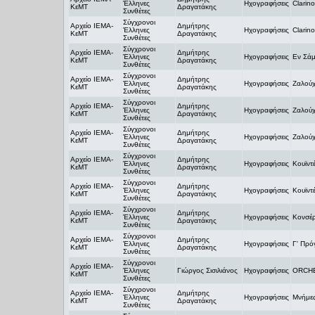
Έλληνες
Ηχογραφήσεις
Clarin
ΚεΜΤ
Δραγατάκης
Συνθέτες
Σύγχρονοι
Αρχείο ΙΕΜΑ-
Δημήτρης
Έλληνες
Ηχογραφήσεις
Clarin
ΚεΜΤ
Δραγατάκης
Συνθέτες
Σύγχρονοι
Αρχείο ΙΕΜΑ-
Δημήτρης
Έλληνες
Ηχογραφήσεις
Εν Σά
ΚεΜΤ
Δραγατάκης
Συνθέτες
Σύγχρονοι
Αρχείο ΙΕΜΑ-
Δημήτρης
Έλληνες
Ηχογραφήσεις
Ζαλού
ΚεΜΤ
Δραγατάκης
Συνθέτες
Σύγχρονοι
Αρχείο ΙΕΜΑ-
Δημήτρης
Έλληνες
Ηχογραφήσεις
Ζαλού
ΚεΜΤ
Δραγατάκης
Συνθέτες
Σύγχρονοι
Αρχείο ΙΕΜΑ-
Δημήτρης
Έλληνες
Ηχογραφήσεις
Ζαλού
ΚεΜΤ
Δραγατάκης
Συνθέτες
Σύγχρονοι
Αρχείο ΙΕΜΑ-
Δημήτρης
Έλληνες
Ηχογραφήσεις
Κουϊντ
ΚεΜΤ
Δραγατάκης
Συνθέτες
Σύγχρονοι
Αρχείο ΙΕΜΑ-
Δημήτρης
Έλληνες
Ηχογραφήσεις
Κουϊντ
ΚεΜΤ
Δραγατάκης
Συνθέτες
Σύγχρονοι
Αρχείο ΙΕΜΑ-
Δημήτρης
Έλληνες
Ηχογραφήσεις
Κονσέρ
ΚεΜΤ
Δραγατάκης
Συνθέτες
Σύγχρονοι
Αρχείο ΙΕΜΑ-
Δημήτρης
Έλληνες
Ηχογραφήσεις
Γ' Πρ
ΚεΜΤ
Δραγατάκης
Συνθέτες
Σύγχρονοι
Αρχείο ΙΕΜΑ-
Έλληνες
Γιώργος Σισιλιάνος
Ηχογραφήσεις
ORCH
ΚεΜΤ
Συνθέτες
Σύγχρονοι
Αρχείο ΙΕΜΑ-
Δημήτρης
Έλληνες
Ηχογραφήσεις
Μνήμε
ΚεΜΤ
Δραγατάκης
Συνθέτες