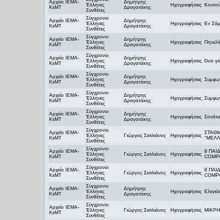
Αρχείο ΙΕΜΑ-
Δημήτρης
Έλληνες
Ηχογραφήσεις
Κουτο
ΚεΜΤ
Δραγατάκης
Συνθέτες
Σύγχρονοι
Αρχείο ΙΕΜΑ-
Δημήτρης
Έλληνες
Ηχογραφήσεις
Εν Σά
ΚεΜΤ
Δραγατάκης
Συνθέτες
Σύγχρονοι
Αρχείο ΙΕΜΑ-
Δημήτρης
Έλληνες
Ηχογραφήσεις
Πηνελό
ΚεΜΤ
Δραγατάκης
Συνθέτες
Σύγχρονοι
Αρχείο ΙΕΜΑ-
Δημήτρης
Έλληνες
Ηχογραφήσεις
Duo γι
ΚεΜΤ
Δραγατάκης
Συνθέτες
Σύγχρονοι
Αρχείο ΙΕΜΑ-
Δημήτρης
Έλληνες
Ηχογραφήσεις
Συμφων
ΚεΜΤ
Δραγατάκης
Συνθέτες
Σύγχρονοι
Αρχείο ΙΕΜΑ-
Δημήτρης
Έλληνες
Ηχογραφήσεις
Συμφων
ΚεΜΤ
Δραγατάκης
Συνθέτες
Σύγχρονοι
Αρχείο ΙΕΜΑ-
Δημήτρης
Έλληνες
Ηχογραφήσεις
Σονάτα
ΚεΜΤ
Δραγατάκης
Συνθέτες
Σύγχρονοι
Αρχείο ΙΕΜΑ-
ΣΤΑΘΜ
Έλληνες
Γιώργος Σισιλιάνος
Ηχογραφήσεις
ΚεΜΤ
"ΜΕΛΛ
Συνθέτες
Σύγχρονοι
Αρχείο ΙΕΜΑ-
8 ΠΑΙ
Έλληνες
Γιώργος Σισιλιάνος
Ηχογραφήσεις
ΚεΜΤ
COMP
Συνθέτες
Σύγχρονοι
Αρχείο ΙΕΜΑ-
8 ΠΑΙ
Έλληνες
Γιώργος Σισιλιάνος
Ηχογραφήσεις
ΚεΜΤ
COMP
Συνθέτες
Σύγχρονοι
Αρχείο ΙΕΜΑ-
Δημήτρης
Έλληνες
Ηχογραφήσεις
Ελεγεί
ΚεΜΤ
Δραγατάκης
Συνθέτες
Σύγχρονοι
Αρχείο ΙΕΜΑ-
Έλληνες
Γιώργος Σισιλιάνος
Ηχογραφήσεις
ΜΙΚΡΗ
ΚεΜΤ
Συνθέτες