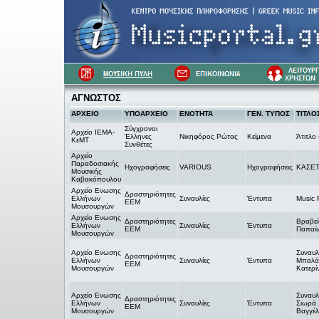
ΑΓΝΩΣΤΟΣ
ΑΡΧΕΙΟ
ΥΠΟΑΡΧΕΙΟ
ΕΝΟΤΗΤΑ
ΓΕΝ. ΤΥΠΟΣ
ΤΙΤΛΟΣ
Σύγχρονοι
Αρχείο ΙΕΜΑ-
Έλληνες
Νικηφόρος Ρώτας
Κείμενα
Άτιτλο
ΚεΜΤ
Συνθέτες
Αρχείο
Παραδοσιακής
Ηχογραφήσεις
VARIOUS
Ηχογραφήσεις
ΚΑΣΕΤ
Μουσικής
Καβακόπουλου
Αρχείο Ενωσης
Δραστηριότητες
Ελλήνων
Συναυλίες
Έντυπα
Music 
ΕΕΜ
Μουσουργών
Αρχείο Ενωσης
Δραστηριότητες
Βραβεί
Ελλήνων
Συναυλίες
Έντυπα
ΕΕΜ
Παπαϊ
Μουσουργών
Αρχείο Ενωσης
Συναυλ
Δραστηριότητες
Ελλήνων
Συναυλίες
Έντυπα
Μπαλά
ΕΕΜ
Μουσουργών
Κατερί
Αρχείο Ενωσης
Συναυλ
Δραστηριότητες
Ελλήνων
Συναυλίες
Έντυπα
Σιωρά
ΕΕΜ
Μουσουργών
Βαγγέλ