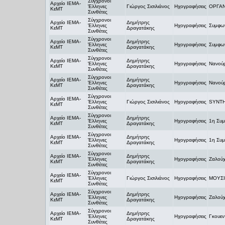
Σύγχρονοι
Αρχείο ΙΕΜΑ-
Έλληνες
Γιώργος Σισιλιάνος
Ηχογραφήσεις
ΟΡΓΑ
ΚεΜΤ
Συνθέτες
Σύγχρονοι
Αρχείο ΙΕΜΑ-
Δημήτρης
Έλληνες
Ηχογραφήσεις
Συμφων
ΚεΜΤ
Δραγατάκης
Συνθέτες
Σύγχρονοι
Αρχείο ΙΕΜΑ-
Δημήτρης
Έλληνες
Ηχογραφήσεις
Συμφων
ΚεΜΤ
Δραγατάκης
Συνθέτες
Σύγχρονοι
Αρχείο ΙΕΜΑ-
Δημήτρης
Έλληνες
Ηχογραφήσεις
Νανούρ
ΚεΜΤ
Δραγατάκης
Συνθέτες
Σύγχρονοι
Αρχείο ΙΕΜΑ-
Δημήτρης
Έλληνες
Ηχογραφήσεις
Νανούρ
ΚεΜΤ
Δραγατάκης
Συνθέτες
Σύγχρονοι
Αρχείο ΙΕΜΑ-
Έλληνες
Γιώργος Σισιλιάνος
Ηχογραφήσεις
SYNT
ΚεΜΤ
Συνθέτες
Σύγχρονοι
Αρχείο ΙΕΜΑ-
Δημήτρης
Έλληνες
Ηχογραφήσεις
1η Συμ
ΚεΜΤ
Δραγατάκης
Συνθέτες
Σύγχρονοι
Αρχείο ΙΕΜΑ-
Δημήτρης
Έλληνες
Ηχογραφήσεις
1η Συμ
ΚεΜΤ
Δραγατάκης
Συνθέτες
Σύγχρονοι
Αρχείο ΙΕΜΑ-
Δημήτρης
Έλληνες
Ηχογραφήσεις
Ζαλούχ
ΚεΜΤ
Δραγατάκης
Συνθέτες
Σύγχρονοι
Αρχείο ΙΕΜΑ-
Έλληνες
Γιώργος Σισιλιάνος
Ηχογραφήσεις
ΜΟΥΣΙ
ΚεΜΤ
Συνθέτες
Σύγχρονοι
Αρχείο ΙΕΜΑ-
Δημήτρης
Έλληνες
Ηχογραφήσεις
Ζαλούχ
ΚεΜΤ
Δραγατάκης
Συνθέτες
Σύγχρονοι
Αρχείο ΙΕΜΑ-
Δημήτρης
Έλληνες
Ηχογραφήσεις
Γκουεν
ΚεΜΤ
Δραγατάκης
Συνθέτες