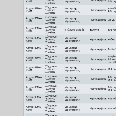
Έλληνες
Ηχογραφήσεις
ΚεΜΤ
Δραγατάκης
Αδάμη 
Συνθέτες
Σύγχρονοι
Αρχείο ΙΕΜΑ-
Δημήτρης
Κουνάδ
Έλληνες
Ηχογραφήσεις
ΚεΜΤ
Δραγατάκης
Αδάμη 
Συνθέτες
Σύγχρονοι
Αρχείο ΙΕΜΑ-
Δημήτρης
Έλληνες
Ηχογραφήσεις
Lis-va
ΚεΜΤ
Δραγατάκης
Συνθέτες
Σύγχρονοι
Αρχείο ΙΕΜΑ-
Έλληνες
Γιώργος Ζερβός
Έντυπα
Έκρηξη
ΚεΜΤ
Συνθέτες
Σύγχρονοι
Αρχείο ΙΕΜΑ-
Δημήτρης
Έλληνες
Ηχογραφήσεις
Ηνέλια
ΚεΜΤ
Δραγατάκης
Συνθέτες
Σύγχρονοι
Αρχείο ΙΕΜΑ-
Δημήτρης
Έλληνες
Ηχογραφήσεις
Τούλα 
ΚεΜΤ
Δραγατάκης
Συνθέτες
Σύγχρονοι
Κουβεν
Αρχείο ΙΕΜΑ-
Δημήτρης
Έλληνες
Ηχογραφήσεις
Ριζοσπ
ΚεΜΤ
Δραγατάκης
Συνθέτες
στις 2
Σύγχρονοι
Αρχείο ΙΕΜΑ-
Δημήτρης
Έλληνες
Ηχογραφήσεις
Μυθολο
ΚεΜΤ
Δραγατάκης
Συνθέτες
Σύγχρονοι
Αρχείο ΙΕΜΑ-
Δημήτρης
Αδάμης
Έλληνες
Ηχογραφήσεις
ΚεΜΤ
Δραγατάκης
Μυθολο
Συνθέτες
Σύγχρονοι
Αρχείο ΙΕΜΑ-
Δημήτρης
Αδάμης
Έλληνες
Ηχογραφήσεις
ΚεΜΤ
Δραγατάκης
Μυθολο
Συνθέτες
Σύγχρονοι
Αρχείο ΙΕΜΑ-
Δημήτρης
Έλληνες
Ηχογραφήσεις
Κουτού
ΚεΜΤ
Δραγατάκης
Συνθέτες
Σύγχρονοι
Αρχείο ΙΕΜΑ-
Δημήτρης
Έλληνες
Ηχογραφήσεις
Κουτού
ΚεΜΤ
Δραγατάκης
Συνθέτες
Σύγχρονοι