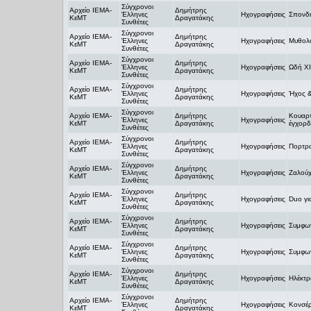
Σύγχρονοι
Αρχείο ΙΕΜΑ-
Δημήτρης
Έλληνες
Ηχογραφήσεις
Σπονδή
ΚεΜΤ
Δραγατάκης
Συνθέτες
Σύγχρονοι
Αρχείο ΙΕΜΑ-
Δημήτρης
Έλληνες
Ηχογραφήσεις
Μυθολογ
ΚεΜΤ
Δραγατάκης
Συνθέτες
Σύγχρονοι
Αρχείο ΙΕΜΑ-
Δημήτρης
Έλληνες
Ηχογραφήσεις
Ωδή ΧΙ
ΚεΜΤ
Δραγατάκης
Συνθέτες
Σύγχρονοι
Αρχείο ΙΕΜΑ-
Δημήτρης
Έλληνες
Ηχογραφήσεις
Ήχος 
ΚεΜΤ
Δραγατάκης
Συνθέτες
Σύγχρονοι
Αρχείο ΙΕΜΑ-
Δημήτρης
Κουαρτ
Έλληνες
Ηχογραφήσεις
ΚεΜΤ
Δραγατάκης
έγχορ
Συνθέτες
Σύγχρονοι
Αρχείο ΙΕΜΑ-
Δημήτρης
Έλληνες
Ηχογραφήσεις
Πορτρα
ΚεΜΤ
Δραγατάκης
Συνθέτες
Σύγχρονοι
Αρχείο ΙΕΜΑ-
Δημήτρης
Έλληνες
Ηχογραφήσεις
Ζαλούχ
ΚεΜΤ
Δραγατάκης
Συνθέτες
Σύγχρονοι
Αρχείο ΙΕΜΑ-
Δημήτρης
Έλληνες
Ηχογραφήσεις
Duo γι
ΚεΜΤ
Δραγατάκης
Συνθέτες
Σύγχρονοι
Αρχείο ΙΕΜΑ-
Δημήτρης
Έλληνες
Ηχογραφήσεις
Συμφων
ΚεΜΤ
Δραγατάκης
Συνθέτες
Σύγχρονοι
Αρχείο ΙΕΜΑ-
Δημήτρης
Έλληνες
Ηχογραφήσεις
Συμφων
ΚεΜΤ
Δραγατάκης
Συνθέτες
Σύγχρονοι
Αρχείο ΙΕΜΑ-
Δημήτρης
Έλληνες
Ηχογραφήσεις
Ηλέκτρ
ΚεΜΤ
Δραγατάκης
Συνθέτες
Σύγχρονοι
Αρχείο ΙΕΜΑ-
Δημήτρης
Έλληνες
Ηχογραφήσεις
Κονσέρ
ΚεΜΤ
Δραγατάκης