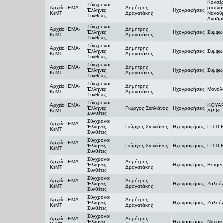
Κονσέρ
Σύγχρονοι
Αρχείο ΙΕΜΑ-
Δημήτρης
μπαλάν
Έλληνες
Ηχογραφήσεις
ΚεΜΤ
Δραγατάκης
Νανούρ
Συνθέτες
Αναδρο
Σύγχρονοι
Αρχείο ΙΕΜΑ-
Δημήτρης
Έλληνες
Ηχογραφήσεις
Συμφων
ΚεΜΤ
Δραγατάκης
Συνθέτες
Σύγχρονοι
Αρχείο ΙΕΜΑ-
Δημήτρης
Έλληνες
Ηχογραφήσεις
Συμφων
ΚεΜΤ
Δραγατάκης
Συνθέτες
Σύγχρονοι
Αρχείο ΙΕΜΑ-
Δημήτρης
Έλληνες
Ηχογραφήσεις
Συμφων
ΚεΜΤ
Δραγατάκης
Συνθέτες
Σύγχρονοι
Αρχείο ΙΕΜΑ-
Δημήτρης
Έλληνες
Ηχογραφήσεις
Μονόλο
ΚεΜΤ
Δραγατάκης
Συνθέτες
Σύγχρονοι
Αρχείο ΙΕΜΑ-
KOYA
Έλληνες
Γιώργος Σισιλιάνος
Ηχογραφήσεις
ΚεΜΤ
ΑΡΙΘ. 
Συνθέτες
Σύγχρονοι
Αρχείο ΙΕΜΑ-
Έλληνες
Γιώργος Σισιλιάνος
Ηχογραφήσεις
LITTL
ΚεΜΤ
Συνθέτες
Σύγχρονοι
Αρχείο ΙΕΜΑ-
Έλληνες
Γιώργος Σισιλιάνος
Ηχογραφήσεις
LITTL
ΚεΜΤ
Συνθέτες
Σύγχρονοι
Αρχείο ΙΕΜΑ-
Δημήτρης
Έλληνες
Ηχογραφήσεις
Bergeu
ΚεΜΤ
Δραγατάκης
Συνθέτες
Σύγχρονοι
Αρχείο ΙΕΜΑ-
Δημήτρης
Έλληνες
Ηχογραφήσεις
Ζαλούχ
ΚεΜΤ
Δραγατάκης
Συνθέτες
Σύγχρονοι
Αρχείο ΙΕΜΑ-
Δημήτρης
Έλληνες
Ηχογραφήσεις
Ζαλούχ
ΚεΜΤ
Δραγατάκης
Συνθέτες
Σύγχρονοι
Αρχείο ΙΕΜΑ-
Δημήτρης
Έλληνες
Ηχογραφήσεις
Ναυσικ