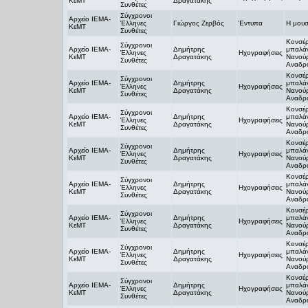
ΚεΜΤ
Δραγατάκης
Συνθέτες
Σύγχρονοι
Αρχείο ΙΕΜΑ-
Έλληνες
Γιώργος Ζερβός
Έντυπα
Η μουσ
ΚεΜΤ
Συνθέτες
Κονσέρ
Σύγχρονοι
Αρχείο ΙΕΜΑ-
Δημήτρης
μπαλάν
Έλληνες
Ηχογραφήσεις
ΚεΜΤ
Δραγατάκης
Νανούρ
Συνθέτες
Αναδρο
Κονσέρ
Σύγχρονοι
Αρχείο ΙΕΜΑ-
Δημήτρης
μπαλάν
Έλληνες
Ηχογραφήσεις
ΚεΜΤ
Δραγατάκης
Νανούρ
Συνθέτες
Αναδρο
Κονσέρ
Σύγχρονοι
Αρχείο ΙΕΜΑ-
Δημήτρης
μπαλάν
Έλληνες
Ηχογραφήσεις
ΚεΜΤ
Δραγατάκης
Νανούρ
Συνθέτες
Αναδρο
Κονσέρ
Σύγχρονοι
Αρχείο ΙΕΜΑ-
Δημήτρης
μπαλάν
Έλληνες
Ηχογραφήσεις
ΚεΜΤ
Δραγατάκης
Νανούρ
Συνθέτες
Αναδρο
Κονσέρ
Σύγχρονοι
Αρχείο ΙΕΜΑ-
Δημήτρης
μπαλάν
Έλληνες
Ηχογραφήσεις
ΚεΜΤ
Δραγατάκης
Νανούρ
Συνθέτες
Αναδρο
Κονσέρ
Σύγχρονοι
Αρχείο ΙΕΜΑ-
Δημήτρης
μπαλάν
Έλληνες
Ηχογραφήσεις
ΚεΜΤ
Δραγατάκης
Νανούρ
Συνθέτες
Αναδρο
Κονσέρ
Σύγχρονοι
Αρχείο ΙΕΜΑ-
Δημήτρης
μπαλάν
Έλληνες
Ηχογραφήσεις
ΚεΜΤ
Δραγατάκης
Νανούρ
Συνθέτες
Αναδρο
Κονσέρ
Σύγχρονοι
Αρχείο ΙΕΜΑ-
Δημήτρης
μπαλάν
Έλληνες
Ηχογραφήσεις
ΚεΜΤ
Δραγατάκης
Νανούρ
Συνθέτες
Αναδρο