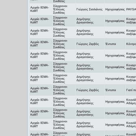
Συνθέτες
Σύγχρονοι
Αρχείο ΙΕΜΑ-
Έλληνες
Γιώργος Σισιλιάνος
Ηχογραφήσεις
PAYS
ΚεΜΤ
Συνθέτες
Σύγχρονοι
Αρχείο ΙΕΜΑ-
Δημήτρης
Κουαρτ
Έλληνες
Ηχογραφήσεις
ΚεΜΤ
Δραγατάκης
σαξόφω
Συνθέτες
Σύγχρονοι
Αρχείο ΙΕΜΑ-
Δημήτρης
Κουαρτ
Έλληνες
Ηχογραφήσεις
ΚεΜΤ
Δραγατάκης
σαξόφω
Συνθέτες
Σύγχρονοι
Αρχείο ΙΕΜΑ-
Έλληνες
Γιώργος Ζερβός
Έντυπα
Κόντρα
ΚεΜΤ
Συνθέτες
Σύγχρονοι
Αρχείο ΙΕΜΑ-
Δημήτρης
Κουαρτ
Έλληνες
Ηχογραφήσεις
ΚεΜΤ
Δραγατάκης
σαξόφω
Συνθέτες
Σύγχρονοι
Αρχείο ΙΕΜΑ-
Δημήτρης
Κουαρτ
Έλληνες
Ηχογραφήσεις
ΚεΜΤ
Δραγατάκης
σαξόφω
Συνθέτες
Σύγχρονοι
Αρχείο ΙΕΜΑ-
Δημήτρης
Κουαρτ
Έλληνες
Ηχογραφήσεις
ΚεΜΤ
Δραγατάκης
σαξόφω
Συνθέτες
Σύγχρονοι
Αρχείο ΙΕΜΑ-
Έλληνες
Γιώργος Ζερβός
Έντυπα
Γιατί 
ΚεΜΤ
Συνθέτες
Σύγχρονοι
Αρχείο ΙΕΜΑ-
Δημήτρης
Κουνάδ
Έλληνες
Ηχογραφήσεις
ΚεΜΤ
Δραγατάκης
Αδάμη 
Συνθέτες
Σύγχρονοι
Αρχείο ΙΕΜΑ-
Δημήτρης
Κουνάδ
Έλληνες
Ηχογραφήσεις
ΚεΜΤ
Δραγατάκης
Αδάμη 
Συνθέτες
Σύγχρονοι
Αρχείο ΙΕΜΑ-
Δημήτρης
Κουνάδ
Έλληνες
Ηχογραφήσεις
ΚεΜΤ
Δραγατάκης
Αδάμη 
Συνθέτες
Σύγχρονοι
Αρχείο ΙΕΜΑ-
Δημήτρης
Κουνάδ