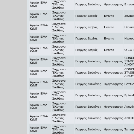
Σύγχρονοι
Αρχείο ΙΕΜΑ-
Έλληνες
Γιώργος Σισιλιάνος
Ηχογραφήσεις
Επεισόδ
ΚεΜΤ
Συνθέτες
Σύγχρονοι
Αρχείο ΙΕΜΑ-
Έλληνες
Γιώργος Ζερβός
Έντυπα
Συναυλ
ΚεΜΤ
Συνθέτες
Σύγχρονοι
Αρχείο ΙΕΜΑ-
Έλληνες
Γιώργος Ζερβός
Έντυπα
Περισσ
ΚεΜΤ
Συνθέτες
Σύγχρονοι
Αρχείο ΙΕΜΑ-
Έλληνες
Γιώργος Ζερβός
Έντυπα
Η μουσ
ΚεΜΤ
Συνθέτες
Σύγχρονοι
Αρχείο ΙΕΜΑ-
Έλληνες
Γιώργος Ζερβός
Έντυπα
Ο ΕΟΤ
ΚεΜΤ
Συνθέτες
Σύγχρονοι
CONCE
Αρχείο ΙΕΜΑ-
Έλληνες
Γιώργος Σισιλιάνος
Ηχογραφήσεις
ΣΤΑΘΕ
ΚεΜΤ
Συνθέτες
ΛΙΝΟΥ
Σύγχρονοι
CONCE
Αρχείο ΙΕΜΑ-
Έλληνες
Γιώργος Σισιλιάνος
Ηχογραφήσεις
ΣΤΑΘΕ
ΚεΜΤ
Συνθέτες
ΛΙΝΟΥ
Σύγχρονοι
Αρχείο ΙΕΜΑ-
Έλληνες
Γιώργος Σισιλιάνος
Ηχογραφήσεις
PAYS
ΚεΜΤ
Συνθέτες
Σύγχρονοι
Αρχείο ΙΕΜΑ-
Έλληνες
Γιώργος Σισιλιάνος
Ηχογραφήσεις
Episod
ΚεΜΤ
Συνθέτες
Σύγχρονοι
Αρχείο ΙΕΜΑ-
Έλληνες
Γιώργος Σισιλιάνος
Ηχογραφήσεις
Αντιγό
ΚεΜΤ
Συνθέτες
Σύγχρονοι
Αρχείο ΙΕΜΑ-
Έλληνες
Γιώργος Σισιλιάνος
Ηχογραφήσεις
ΑΝΤΙ
ΚεΜΤ
Συνθέτες
Σύγχρονοι
Αρχείο ΙΕΜΑ-
Έλληνες
Γιώργος Σισιλιάνος
Ηχογραφήσεις
Tanag
ΚεΜΤ
Συνθέτες