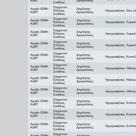
ΚεΜΤ
Δραγατάκης
Συνθέτες
Σύγχρονοι
Αρχείο ΙΕΜΑ-
Δημήτρης
Έλληνες
Ηχογραφήσεις
Duo cl
ΚεΜΤ
Δραγατάκης
Συνθέτες
Σύγχρονοι
Αρχείο ΙΕΜΑ-
Δημήτρης
Έλληνες
Ηχογραφήσεις
Λυρικά
ΚεΜΤ
Δραγατάκης
Συνθέτες
Σύγχρονοι
Αρχείο ΙΕΜΑ-
Δημήτρης
Έλληνες
Ηχογραφήσεις
Λυρικά
ΚεΜΤ
Δραγατάκης
Συνθέτες
Σύγχρονοι
Αρχείο ΙΕΜΑ-
Δημήτρης
Έλληνες
Ηχογραφήσεις
Λυρικά
ΚεΜΤ
Δραγατάκης
Συνθέτες
Σύγχρονοι
Αρχείο ΙΕΜΑ-
Δημήτρης
Έλληνες
Ηχογραφήσεις
Κουτού
ΚεΜΤ
Δραγατάκης
Συνθέτες
Σύγχρονοι
Αρχείο ΙΕΜΑ-
Δημήτρης
Έλληνες
Ηχογραφήσεις
Ηλέκτρ
ΚεΜΤ
Δραγατάκης
Συνθέτες
Σύγχρονοι
Αρχείο ΙΕΜΑ-
Δημήτρης
Έλληνες
Ηχογραφήσεις
Ηλέκτρ
ΚεΜΤ
Δραγατάκης
Συνθέτες
Σύγχρονοι
Αρχείο ΙΕΜΑ-
Δημήτρης
Έλληνες
Ηχογραφήσεις
Ηλέκτρ
ΚεΜΤ
Δραγατάκης
Συνθέτες
Σύγχρονοι
Αρχείο ΙΕΜΑ-
Δημήτρης
Έλληνες
Ηχογραφήσεις
Ενύπνι
ΚεΜΤ
Δραγατάκης
Συνθέτες
Σύγχρονοι
Αρχείο ΙΕΜΑ-
Δημήτρης
Έλληνες
Ηχογραφήσεις
Ενύπνι
ΚεΜΤ
Δραγατάκης
Συνθέτες
Σύγχρονοι
Αρχείο ΙΕΜΑ-
Δημήτρης
Έλληνες
Ηχογραφήσεις
Ενύπνι
ΚεΜΤ
Δραγατάκης
Συνθέτες
Σύγχρονοι
Αρχείο ΙΕΜΑ-
Δημήτρης