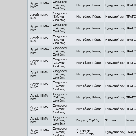
Σύγχρονοι
Αρχείο ΙΕΜΑ-
Έλληνες
Νικηφόρος Ρώτας
Ηχογραφήσεις
ΤΡΑΓΟ
ΚεΜΤ
Συνθέτες
Σύγχρονοι
Αρχείο ΙΕΜΑ-
Έλληνες
Νικηφόρος Ρώτας
Ηχογραφήσεις
ΤΡΑΓΟ
ΚεΜΤ
Συνθέτες
Σύγχρονοι
Αρχείο ΙΕΜΑ-
Έλληνες
Νικηφόρος Ρώτας
Ηχογραφήσεις
ΤΡΑΓΟ
ΚεΜΤ
Συνθέτες
Σύγχρονοι
Αρχείο ΙΕΜΑ-
Έλληνες
Νικηφόρος Ρώτας
Ηχογραφήσεις
ΤΡΑΓΟ
ΚεΜΤ
Συνθέτες
Σύγχρονοι
Αρχείο ΙΕΜΑ-
Έλληνες
Νικηφόρος Ρώτας
Ηχογραφήσεις
ΤΡΑΓΟ
ΚεΜΤ
Συνθέτες
Σύγχρονοι
Αρχείο ΙΕΜΑ-
Έλληνες
Νικηφόρος Ρώτας
Ηχογραφήσεις
ΤΡΑΓΟ
ΚεΜΤ
Συνθέτες
Σύγχρονοι
Αρχείο ΙΕΜΑ-
Έλληνες
Νικηφόρος Ρώτας
Ηχογραφήσεις
ΤΡΑΓΟ
ΚεΜΤ
Συνθέτες
Σύγχρονοι
Αρχείο ΙΕΜΑ-
Έλληνες
Νικηφόρος Ρώτας
Ηχογραφήσεις
ΤΡΑΓΟ
ΚεΜΤ
Συνθέτες
Σύγχρονοι
Αρχείο ΙΕΜΑ-
Έλληνες
Νικηφόρος Ρώτας
Ηχογραφήσεις
ΤΡΑΓΟ
ΚεΜΤ
Συνθέτες
Σύγχρονοι
Αρχείο ΙΕΜΑ-
Έλληνες
Νικηφόρος Ρώτας
Ηχογραφήσεις
ΤΡΑΓΟ
ΚεΜΤ
Συνθέτες
Σύγχρονοι
Αρχείο ΙΕΜΑ-
Έλληνες
Γιώργος Ζερβός
Έντυπα
Κοντά 
ΚεΜΤ
Συνθέτες
Σύγχρονοι
Αρχείο ΙΕΜΑ-
Δημήτρης
Έλληνες
Ηχογραφήσεις
Ήχος κ
ΚεΜΤ
Δραγατάκης
Συνθέτες