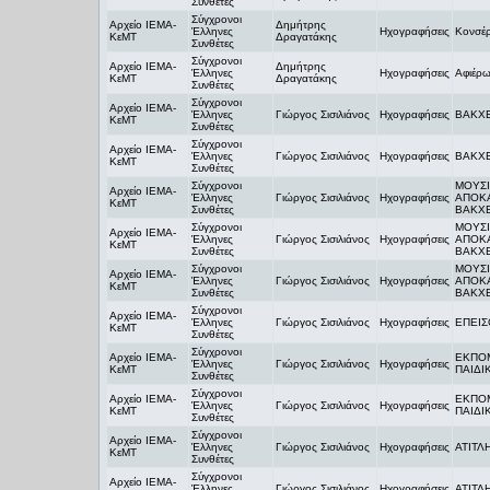
Συνθέτες
Σύγχρονοι
Αρχείο ΙΕΜΑ-
Δημήτρης
Έλληνες
Ηχογραφήσεις
Κονσέρ
ΚεΜΤ
Δραγατάκης
Συνθέτες
Σύγχρονοι
Αρχείο ΙΕΜΑ-
Δημήτρης
Έλληνες
Ηχογραφήσεις
Αφιέρω
ΚεΜΤ
Δραγατάκης
Συνθέτες
Σύγχρονοι
Αρχείο ΙΕΜΑ-
Έλληνες
Γιώργος Σισιλιάνος
Ηχογραφήσεις
ΒΑΚΧΕ
ΚεΜΤ
Συνθέτες
Σύγχρονοι
Αρχείο ΙΕΜΑ-
Έλληνες
Γιώργος Σισιλιάνος
Ηχογραφήσεις
ΒΑΚΧΕ
ΚεΜΤ
Συνθέτες
Σύγχρονοι
ΜΟΥΣΙ
Αρχείο ΙΕΜΑ-
Έλληνες
Γιώργος Σισιλιάνος
Ηχογραφήσεις
ΑΠΟΚΑ
ΚεΜΤ
Συνθέτες
ΒΑΚΧ
Σύγχρονοι
ΜΟΥΣΙ
Αρχείο ΙΕΜΑ-
Έλληνες
Γιώργος Σισιλιάνος
Ηχογραφήσεις
ΑΠΟΚΑ
ΚεΜΤ
Συνθέτες
ΒΑΚΧ
Σύγχρονοι
ΜΟΥΣΙ
Αρχείο ΙΕΜΑ-
Έλληνες
Γιώργος Σισιλιάνος
Ηχογραφήσεις
ΑΠΟΚΑ
ΚεΜΤ
Συνθέτες
ΒΑΚΧ
Σύγχρονοι
Αρχείο ΙΕΜΑ-
Έλληνες
Γιώργος Σισιλιάνος
Ηχογραφήσεις
ΕΠΕΙΣΟ
ΚεΜΤ
Συνθέτες
Σύγχρονοι
Αρχείο ΙΕΜΑ-
ΕΚΠΟΜ
Έλληνες
Γιώργος Σισιλιάνος
Ηχογραφήσεις
ΚεΜΤ
ΠΑΙΔΙ
Συνθέτες
Σύγχρονοι
Αρχείο ΙΕΜΑ-
ΕΚΠΟΜ
Έλληνες
Γιώργος Σισιλιάνος
Ηχογραφήσεις
ΚεΜΤ
ΠΑΙΔΙ
Συνθέτες
Σύγχρονοι
Αρχείο ΙΕΜΑ-
Έλληνες
Γιώργος Σισιλιάνος
Ηχογραφήσεις
ΑΤΙΤΛ
ΚεΜΤ
Συνθέτες
Σύγχρονοι
Αρχείο ΙΕΜΑ-
Έλληνες
Γιώργος Σισιλιάνος
Ηχογραφήσεις
ΑΤΙΤΛ